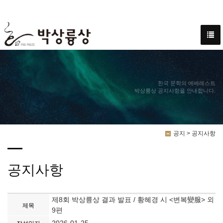
한국 문학의 에베레스트
박상륭상 공지사항을 안내합니다.
공지 > 공지사항
공지사항
제8회 박상륭상 결과 발표 / 황혜경 시 <변복變服> 외
제목
9편