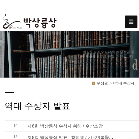
박상륭상의 수상작 및 수상소감 등
지난 역사를 모두 확인할 수 있습니다.
수상결과 >역대 수상자
역대 수상자 발표
14
제8회 박상륭상 수상자 황혜 / 수상소감
13
제8회 박상륭상 발표 : 황혜경 / 시 <변복變服> 외 9편