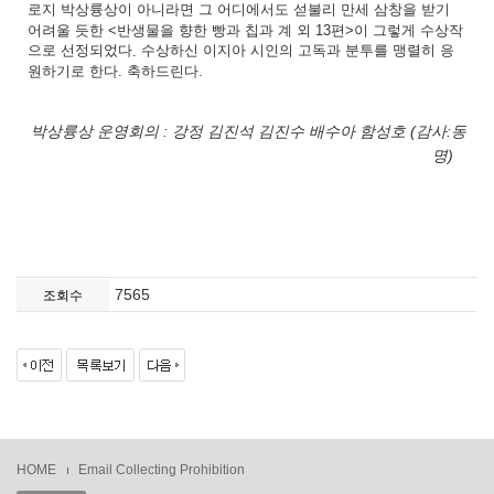
로지
박상륭상이
아니라면
그
어디에서도
섣불리
만세
삼창을
받기
어려울
듯한
반생물을
향한
빵과
칩과
계
외
편
이
그렇게
수상작
<
13
>
으로
선정되었다
수상하신
이지아
시인의
고독과
분투를
맹렬히
응
.
원하기로
한다
축하드린다
.
.
박상륭상 운영회의 : 강정 김진석 김진수 배수아 함성호 (감사:동
명)
7565
조회수
HOME
Email Collecting Prohibition