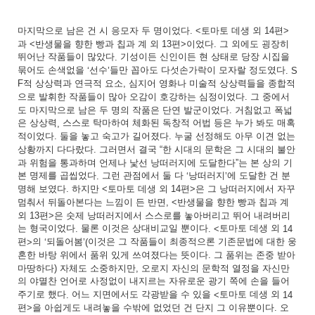
마지막으로
남은
건
시
응모자
두
명이었다
토마토
데생
외
편
. <
14
>
과
반생물을
향한
빵과
칩과
계
외
편
이었다
그
외에도
굉장히
<
13
>
.
뛰어난
작품들이
많았다
기성이든
신인이든
현
상태로
당장
시집을
.
묶어도
손색없을
선수
들만
꼽아도
다섯손가락이
모자랄
정도였다
‘
’
. S
적
상상력과
연극적
요소
심지어
영화나
미술적
상상력들을
종합적
F
,
으로
발휘한
작품들이
많아
오감이
호강하는
심정이었다
그
중에서
.
도
마지막으로
남은
두
명의
작품은
단연
발군이었다
거침없고
폭넓
.
은
상상력
스스로
탁마하여
체화된
독창적
어법
등은
누가
봐도
매혹
,
적이었다
둘을
놓고
숙고가
길어졌다
누굴
선정해도
아무
이견
없는
.
.
상황까지
다다랐다
그러면서
결국
한
시대의
문학은
그
시대의
불안
.
“
과
위험을
통과하며
언제나
낯선
낭떠러지에
도달한다
는
본
상의
기
”
본
명제를
곱씹었다
그런
관점에서
둘
다
낭떠러지
에
도달한
건
분
.
‘
’
명해
보였다
하지만
토마토
데생
외
편
은
그
낭떠러지에서
자꾸
.
<
14
>
멈춰서
뒤돌아본다는
느낌이
든
반면
반생물을
향한
빵과
칩과
계
, <
외
편
은
숫제
낭떠러지에서
스스로를
놓아버리고
뛰어
내려버리
13
>
는
형국이었다
물론
이것은
상대비교일
뿐이다
토마토
데생
외
.
. <
14
편
의
되돌어봄
이것은
그
작품들이
최종적으론
기존문법에
대한
웅
>
‘
’(
혼한
바탕
위에서
품위
있게
쓰여졌다는
뜻이다
그
품위는
존중
받아
.
마땅하다
자체도
소중하지만
오로지
자신의
문학적
열정을
자신만
)
,
의
야멸찬
언어로
사정없이
내지르는
자유로운
광기
쪽에
손을
들어
주기로
했다
어느
지면에서도
각광받을
수
있을
토마토
데생
외
.
<
14
편
을
아쉽게도
내려놓을
수밖에
없었던
건
단지
그
이유뿐이다
오
>
.