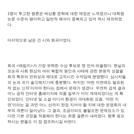
명이
투고한
평론은
박상륭
문학에
대한
애정은
느껴졌으나
대학원
1
논문
수준의
평이하고
일반적
해석이
중복되고
있어
역시
제외하였
다
.
마지막으로
남은
건
시와
희곡이었다
.
희곡
매립지
가
가장
유력한
수상
후보로
맨
먼저
떠올랐다
현실의
<
>
.
모순과
사회
현상의
여러
복합적
원인과
사태에
관한
본원적
성찰을
희곡
특유의
전위성과
제대로
교직시킨
수작임에
분명했다
심사자들
.
의
눈과
귀가
솔깃해지기에
충분했다
하지만
어떤
지면에도
발표된
.
‘
적
없는
신작
이어야
한다는
점에서
문제가
생겼다
우연히
검색
결과
’
.
어느
공적
인터넷
홈페이지에
작품
일부가
이미
게재되었다는
게
확
인되었다
인터넷
및
소셜
미디어
환경이
극대화된
요즘
어떤
지
.
, ‘
면
이라는
걸
과연
어느
선까지
한정
지어야
할
지에
대한
운영회의
내
’
부의
격론이
일어났다
그
결과
조금이라도
불필요한
문제요소가
있
.
,
다면
기본
규정을
적용해야
한다는
최종
결론이
내려졌다
향후
응모
.
하시는
분들도
이
점
참조하시길
바란다
.