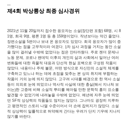
---
제4회 박상륭상 최종 심사경위
년
월
일까지
접수한
응모자는
소설
장단편
포함
명
시
2021
11
20
(
) 68
,
8
명
희곡
명
평론
명
등
총
명이었다
작년보다는
약간
줄었다
1
,
9
,
1
159
.
.
장편소설을
편이나
보내
온
응모자도
있었다
희곡
응모자가
많이
증
5
.
가했다는
점을
고무적이라
여겼다
차
심사
과정을
거치는
동안
소설
. 1
을
많이
걸러낼
수밖에
없었다는
점은
안타까웠다
주로
젠더
문제나
.
노동
문제
코로나
팬데믹
이후의
개인의
삶과
사회에서
일어난
여러
,
변화들에
대한
즉물적
대응과
단선적
현실
표백으로
구성된
작품이
많았다
내용이나
주제
불문
어떤
방식으로
자신만의
소설적
체계를
.
,
구축하고
있느냐
하는
데에
초점을
맞추는
본
상의
취지에
부합하는
작품이
거의
눈에
띄지
않았다
고구려
시대를
배경으로
한
역사
소설
.
등이
의외로
눈에
띄었으나
역사적
사실에
대한
충실
해서
지나쳐
보
(
이는
한
고증에
비해
소설적
뿌리를
헤아릴
만한
문학적
흥미
요소를
)
발견할
수
없었기에
내려놓을
수밖에
없었다
예년에
자주
눈에
띄었
.
던
적
상상력의
작품들도
많지는
않았다
그나마도
굉장히
지루하
SF
.
고
평면적인
스토리
나열
수준이어서
더
손에
잡히지가
않았다
소설
.
적
상상력이
일률적으로
허약해져
간다는
우려가
단지
기우에
지나지
않기를
바란다
.