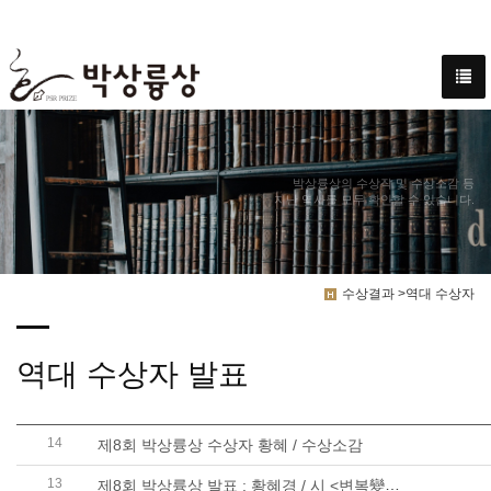
박상륭상의 수상작 및 수상소감 등
지난 역사를 모두 확인할 수 있습니다.
수상결과 >역대 수상자
역대 수상자 발표
14
제8회 박상륭상 수상자 황혜 / 수상소감
13
제8회 박상륭상 발표 : 황혜경 / 시 <변복變服> 외 9편