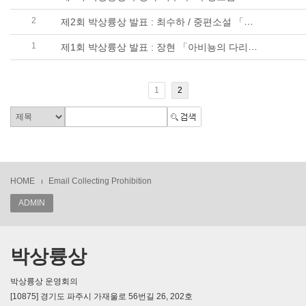
2
제2회 박상륭상 발표 : 최수하 / 중편소설 「술래 눈 뜨다」
1
제1회 박상륭상 발표 : 장현 「아비뇽의 다리 위에서」外 39편 / 수상소감
1
2
HOME
Email Collecting Prohibition
ADMIN
박상륭상
박상륭상 운영회의
[10875] 경기도 파주시 가재울로 56번길 26, 202호