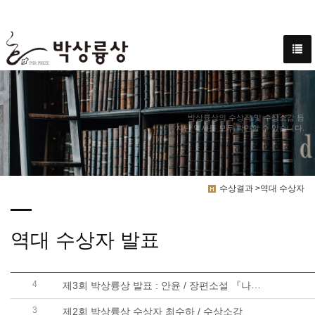
박상륭상의 수상작 및 수상소감 등
지난 역사를 모두 확인할 수 있습니다.
수상결과 >역대 수상자
역대 수상자 발표
4
제3회 박상륭상 발표 : 안윤 / 장편소설 『나지라, 쿠르만, 이카티리나』
3
제2회 박상륭상 수상자 최수하 / 수상소감